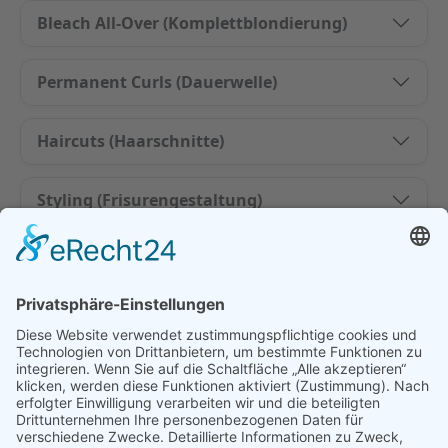
Bleach All-Over (Komplettblondierung)
Permanent Curls (Dauerwelle)
Haircuts (Haarschnitte)
Styling (Frisurengestaltung)
Beauty Add-On´s (Zusatzleistungen)
Wunschstylisten wählen
Wunschtermin wählen