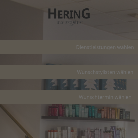
hung
Dienstleistungen wählen
Wunschstylisten wählen
Wunschtermin wählen