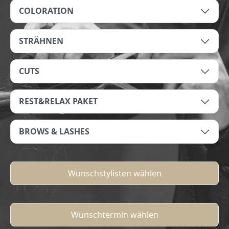
COLORATION
STRÄHNEN
CUTS
REST&RELAX PAKET
BROWS & LASHES
Wunschstylisten wählen
Wunschtermin wählen