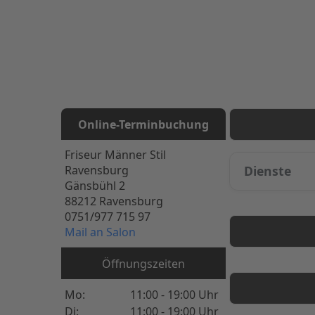
Online-Terminbuc
Online-Terminbuchung
Friseur Männer Stil
Ravensburg
Dienste
Gänsbühl 2
88212 Ravensburg
0751/977 715 97
Mail an Salon
Öffnungszeiten
Mo:
11:00 - 19:00 Uhr
Di:
11:00 - 19:00 Uhr