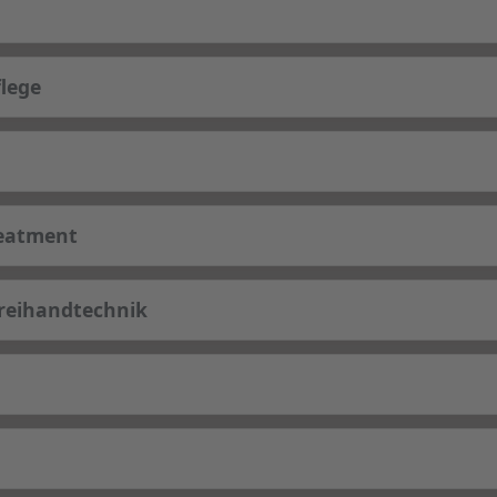
lege
reatment
reihandtechnik