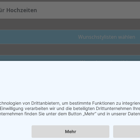
ür Hochzeiten
Wunschstylisten wählen
Wunschtermin wählen
mpressum
|
Datenschutzerklärung
|
Widerrufsinformation