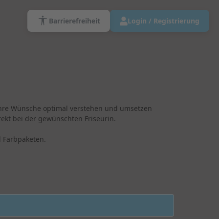
Barrierefreiheit
Login / Registrierung
 Ihre Wünsche optimal verstehen und umsetzen
ekt bei der gewünschten Friseurin.
 Farbpaketen.