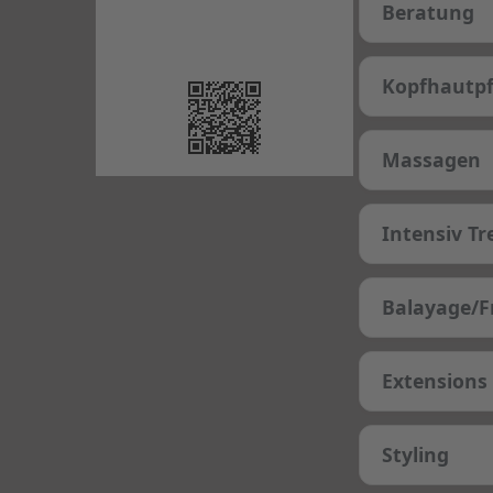
Beratung
Kopfhautpf
Massagen
Intensiv T
Balayage/F
Extensions
Styling