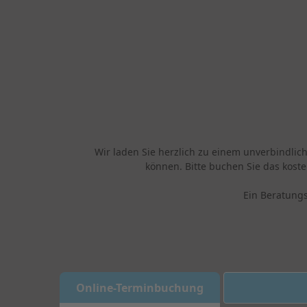
Wir laden Sie herzlich zu einem unverbindli
können. Bitte buchen Sie das kost
Ein Beratung
Online-Terminbuc
Online-Terminbuchung