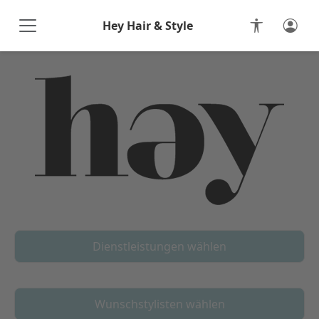
Hey Hair & Style
Online-Terminbuchung
Dienstleistungen wählen
Wunschstylisten wählen